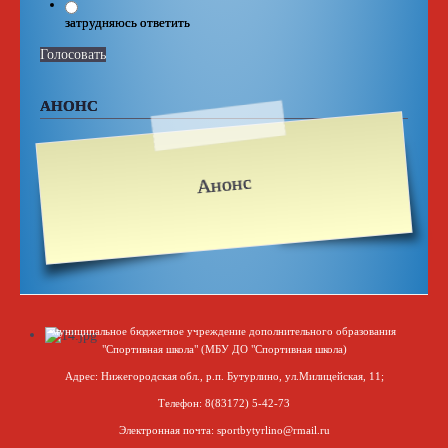
затрудняюсь ответить
Голосовать
АНОНС
Анонс
муниципальное бюджетное учреждение дополнительного образования
"Спортивная школа" (МБУ ДО "Спортивная школа)
Адрес: Нижегородская обл., р.п. Бутурлино, ул.Милицейская, 11;
Телефон: 8(83172) 5-42-73
Электронная почта: sportbytyrlino@rmail.ru