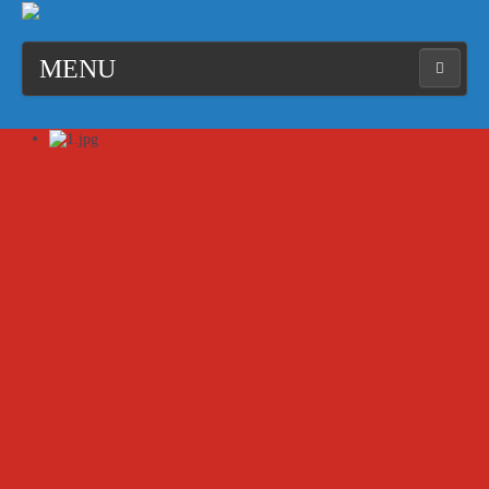
MENU
≡